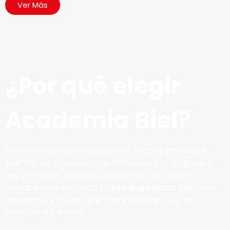
Ver Más
¿Por qué elegir
Academia Biel?
En un mundo donde el inglés es la clave para abrir
puertas, en Academia Biel hacemos que aprenderlo
sea accesible, efectivo y adaptado a ti. Nuestro
enfoque personalizado y flexible garantiza que cada
estudiante encuentre el camino perfecto para
alcanzar sus metas.