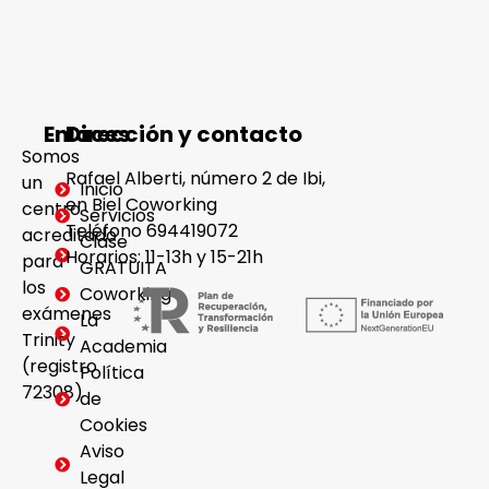
Enlaces
Dirección y contacto
Somos
Rafael Alberti, número 2 de Ibi,
un
Inicio
en Biel Coworking
centro
Servicios
Teléfono 694419072
acreditado
Clase
Horarios: 11-13h y 15-21h
para
GRATUITA
los
Coworking
exámenes
La
Trinity
Academia
(registro
Política
72308)
de
Cookies
Aviso
Legal