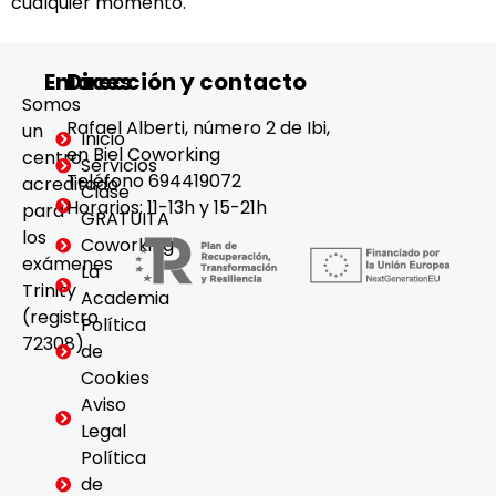
cualquier momento.
Enlaces
Dirección y contacto
Somos
Rafael Alberti, número 2 de Ibi,
un
Inicio
en Biel Coworking
centro
Servicios
Teléfono 694419072
acreditado
Clase
Horarios: 11-13h y 15-21h
para
GRATUITA
los
Coworking
exámenes
La
Trinity
Academia
(registro
Política
72308)
de
Cookies
Aviso
Legal
Política
de